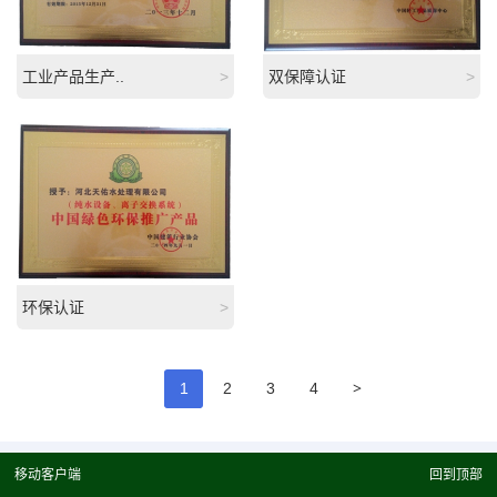
工业产品生产..
>
双保障认证
>
环保认证
>
>
1
2
3
4
移动客户端
回到顶部